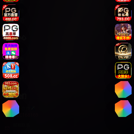
视频分类
服务支持
版权声明
帮助中心
客服联系
使用指南
用户协议
关于我们
联系我们
商务合作✈️
CCC168169
邮箱联系
support@video-online.com